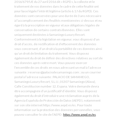
2016/679/UE du 27 avril 2016 dit « RGPD », la collecte et le
traitement de vos données dans le cadre de cette finalité ont
pour base légale l’intérêt légitime (article 6.1.f du RGPD). Ces
données sont conservées pour une durée de 3 ans nécessaire
à l’accomplissement des finalités mentionnées ci-dessus et eu
égard à la prescription en vigueur et aux obligations légales de
conservation de certains contrats/données. Elles sont
uniquement destinées à Samaniego Luxury Resort.
Conformément à la législation en vigueur, vous disposez d’un
droit d’accès, de rectification et d’effacement des données
vous concernant, d’un droit à la portabilité de ces données ainsi
qu’un droit de limitation du traitement. Vous disposez
également du droit de définir des directives relatives au sort de
ces données après votre mort. Vous pouvez exercer
l’ensemble de ces droits en nous adressant un mail à l’adresse
suivante : reservas@palaciodesamaniego.com ; ou un courrier
postal à l’adresse suivante : PALACIO DE SAMANIEGO,
Samaniego Luxury Resort, S.L.U.,01307 Samaniego (Alava),
Calle Constitucion number 12, Espana. Votre demande devra
être accompagnée d’un justificatif d’identité. Vous disposez
également du droit d’introduire une réclamation auprès de la
Agencia Española de Protección de Datos (AEPD ), notamment
sur son site internet https://www.aepd.es/es. Pour toute
information sur la protection des données personnelles, vous
pouvez consulter le site de l’AEPD :
https://www.aepd.es/es
.