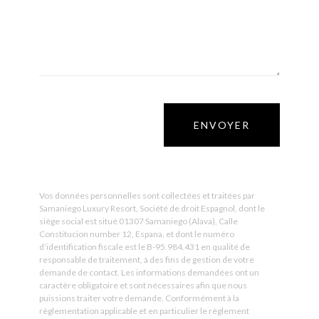
Vos données personnelles sont collectées et traitées par
Samaniego Luxury Resort, Société de droit Espagnol, dont le
siège social est situé 01307 Samaniego (Alava), Calle
Constitucion number 12, Espana, et dont le numéro
d’identification fiscale est le B-95.984.431 en qualité de
responsable de traitement, à des fins de gestion de votre
demande de contact. Les informations demandées ont un
caractère obligatoire et sont nécessaires afin que nous
puissions traiter votre demande. Conformément à la
règlementation applicable et en particulier le règlement