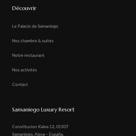
Suite Junior
Découvrir
Malvasía
Le Palacio de Samaniego
Suite Junior
Nos chambre & suites
Bobal
Notre restaurant
Nos activités
Suite Junior
Garnacha
Contact
Samaniego Luxury Resort
Constitucion Kalea 12, 01307
Samaniego,
Alava – España.