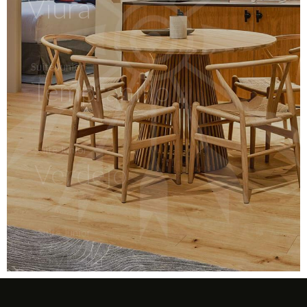
Viura
Suite Junior
Tempranillo
Suite Junior
Verdejo
Suite Junior
Syrah